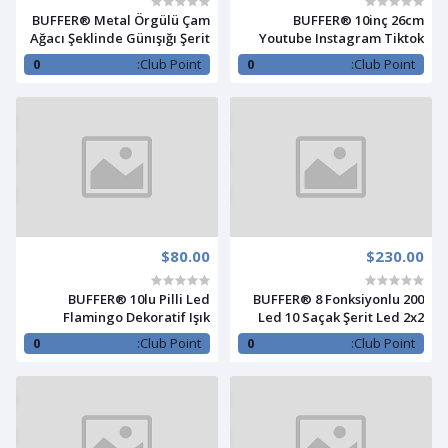
BUFFER® Metal Örgülü Çam
BUFFER® 10inç 26cm
Ağacı Şeklinde Günışığı Şerit
Youtube Instagram Tiktok
Led Işık Zinciri
Selfie Stüdyo Video Fotoğraf
0
Club Point:
0
Club Point:
Ring Light Tripod Led Hal
$80.00
$230.00
BUFFER® 10lu Pilli Led
BUFFER® 8 Fonksiyonlu 200
Flamingo Dekoratif Işık
Led 10 Saçak Şerit Led 2x2
Zinciri Aydınlatma 1,5 Mt
Perde İp Led (Gün Işığı)
0
Club Point:
0
Club Point: