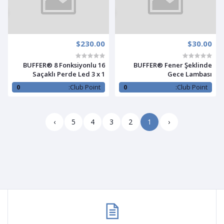
$230.00
$30.00
BUFFER® 8 Fonksiyonlu 16
BUFFER® Fener Şeklinde
Saçaklı Perde Led 3 x 1
Gece Lambası
(Günışığı)
0
Club Point:
0
Club Point:
›
5
4
3
2
1
‹