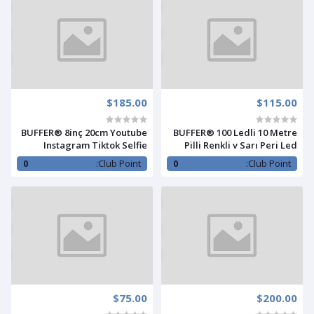
$185.00
$115.00
BUFFER® 8inç 20cm Youtube
BUFFER® 100 Ledli 10 Metre
Instagram Tiktok Selfie
Pilli Renkli v Sarı Peri Led
Stüdyo Video Fotoğraf Ring
Dekoratif Aydınlatma (8
0
Club Point:
0
Club Point:
Light Tripod Led Halk
Fonksiyonlu)
$75.00
$200.00