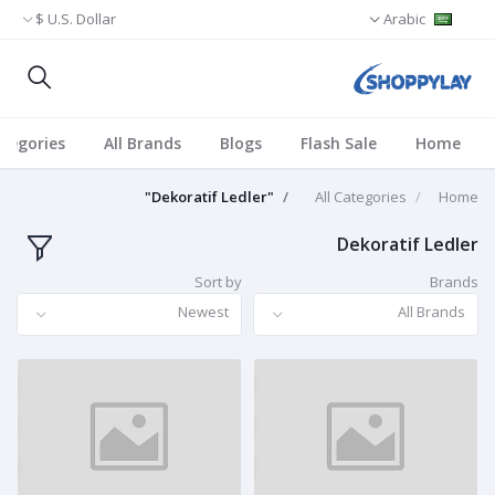
U.S. Dollar $
Arabic
ategories
All Brands
Blogs
Flash Sale
Home
"Dekoratif Ledler"
All Categories
Home
Dekoratif Ledler
Sort by
Brands
Newest
All Brands