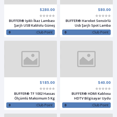
$280.00
$80.00
BUFFER® Işıklı İkaz Lambası
BUFFER® Hareket Sensörlü
Şarjlı USB Kablolu Güneş
Usb Şarjlı Spot Lamba
Enerjili Çok Amaçlı Reflektör
Mıknatıslı ve Yapışkanlı Gün
0
Club Point:
0
Club Point:
Işığı Renk Led
$185.00
$40.00
BUFFER® TF 1002 Hassas
BUFFER® HDMI Kablosu
Ölçümlü Maksimum 5 Kg
HDTV Bilgisayar Uydu
Kapasiteli Led Ekran Platin
Görüntü Ses Full HD Sargılı
0
Club Point:
0
Club Point:
Dijital Mutfak Tartısı
Görüntü Aktarma Kablosu