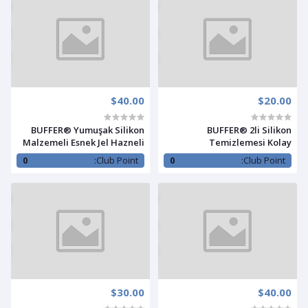
$40.00
$20.00
BUFFER® Yumuşak Silikon
BUFFER® 2li Silikon
Malzemeli Esnek Jel Hazneli
Temizlemesi Kolay
Masaj Fonksiyonlu Etkili
Kullanılabilen Yüz Cilt Bakımı
0
Club Point:
0
Club Point:
Banyo Duş Kese Lifi
Maske Ve Krem Spatulası
$30.00
$40.00