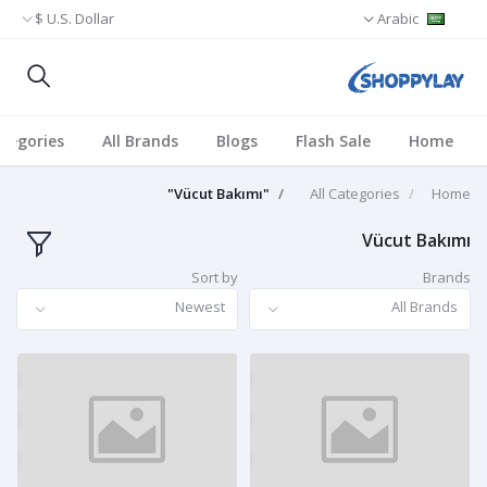
U.S. Dollar $
Arabic
ategories
All Brands
Blogs
Flash Sale
Home
"Vücut Bakımı"
All Categories
Home
Vücut Bakımı
Sort by
Brands
Newest
All Brands