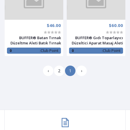
$46.00
$60.00
BUFFER® Batan Tırnak
BUFFER® Gıdı Toparlayıcı
Düzeltme Aleti Batık Tırnak
Düzeltici Aparat Masaj Aleti
Çıkarıcı Aparat
Gıdı İnceltme Makinesi
0
Club Point:
0
Club Point:
›
2
1
‹