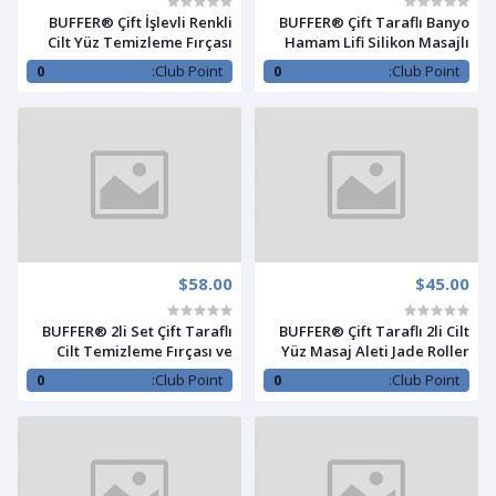
BUFFER® Çift İşlevli Renkli
BUFFER® Çift Taraflı Banyo
Cilt Yüz Temizleme Fırçası
Hamam Lifi Silikon Masajlı
Peeling Masaj Etkili Gözenek
Yumuşak Duş Lifi Uzun
0
Club Point:
0
Club Point:
Temizleyici Alet
Ömürlü Hazır Banyo Keses
$58.00
$45.00
BUFFER® 2li Set Çift Taraflı
BUFFER® Çift Taraflı 2li Cilt
Cilt Temizleme Fırçası ve
Yüz Masaj Aleti Jade Roller
Yeşim Taşı Çift Taraflı Cilt
Yeşim Taşı Seti
0
Club Point:
0
Club Point:
Masaj Aleti