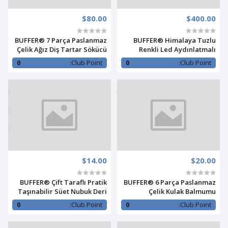
$80.00
$400.00
BUFFER® 7 Parça Paslanmaz
BUFFER® Himalaya Tuzlu
Çelik Ağız Diş Tartar Sökücü
Renkli Led Aydınlatmalı
Temizlik Bakım Seti
200ml Hava Nemlendiricili
0
Club Point:
0
Club Point:
Aromaterapi Difüzörü
$14.00
$20.00
BUFFER® Çift Taraflı Pratik
BUFFER® 6 Parça Paslanmaz
Taşınabilir Süet Nubuk Deri
Çelik Kulak Balmumu
Çizme Bot Ayakkabı
Toplayıcı Çıkarıcı
0
Club Point:
0
Club Point:
Temizleme Bakım Fırçası
Temizleyici Bakımı Çubuk
Seti