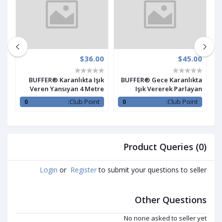
00
$36.00
$45.00
no
BUFFER® Karanlıkta Işık
BUFFER® Gece Karanlıkta
Jel
Veren Yansıyan 4 Metre
Işık Vererek Parlayan
ıcı
Fosforlu Yeşil Şerit Bant
Dekoratif Çakıl Taşları
:
0
Club Point:
0
Club Point:
Product Queries (0)
Login
or
Register
to submit your questions to seller
Other Questions
No none asked to seller yet