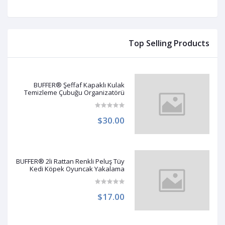
Top Selling Products
BUFFER® Şeffaf Kapaklı Kulak
Temizleme Çubuğu Organizatörü
Saklama Kutusu
$30.00
BUFFER® 2li Rattan Renkli Peluş Tüy
Kedi Köpek Oyuncak Yakalama
Çiğneme Çıngıraklı Top Oyuncağı
$17.00