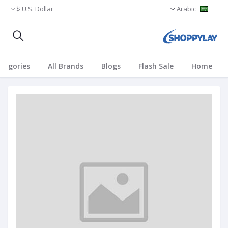
U.S. Dollar $
Arabic
ategories
All Brands
Blogs
Flash Sale
Home