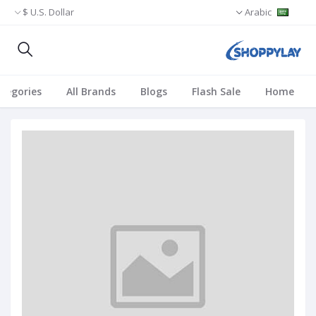
U.S. Dollar $
Arabic
ategories
All Brands
Blogs
Flash Sale
Home