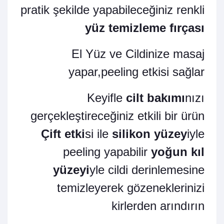
pratik şekilde yapabileceğiniz renkli
yüz temizleme fırçası
El Yüz ve Cildinize masaj
yapar,peeling etkisi sağlar
Keyifle
cilt bakımı
nızı
gerçekleştireceğiniz etkili bir ürün
Çift etki
si ile
silikon yüzey
iyle
peeling yapabilir
yoğun kıl
yüzeyi
yle cildi derinlemesine
temizleyerek gözeneklerinizi
kirlerden arındırın