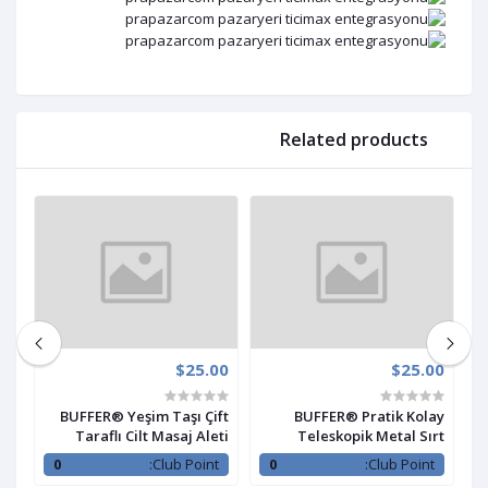
Related products
00
$25.00
$25.00
çi
BUFFER® Yeşim Taşı Çift
BUFFER® Pratik Kolay
lu
Taraflı Cilt Masaj Aleti
Teleskopik Metal Sırt
di
Kaşıma Kaşağı Aleti
H
:
0
Club Point:
0
Club Point:
ğı
Aparatı