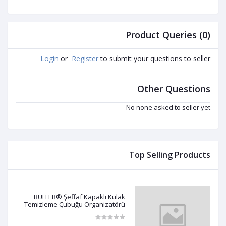
Product Queries (0)
Login
or
Register
to submit your questions to seller
Other Questions
No none asked to seller yet
Top Selling Products
BUFFER® Şeffaf Kapaklı Kulak
Temizleme Çubuğu Organizatörü
Saklama Kutusu